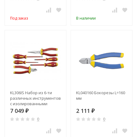
Под заказ
В наличии
KL306IS Набор из 6-ти
KL040160 Бокорезы L=160
различных инструментов
мм
с изолированными
рукоятками (VDE до
7 049
2 111
₽
₽
1000В)
0
0