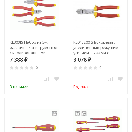
KL303IS Набор из 3-х
KL045200IS Бокорезы с
различных инструментов
увеличенным режущим
с изолированными
усилием L=200 мм с
рукоятками (VDE до
изолированными
7 388
3 078
₽
₽
1000В)
рукоятками (VDE до
0
0
1000В)
В наличии
Под заказ