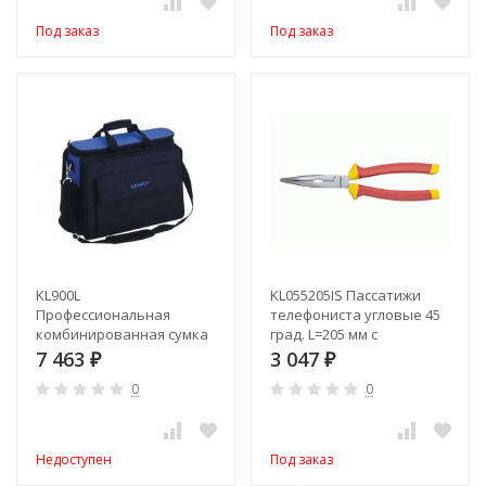
Под заказ
Под заказ
KL900L
KL055205IS Пассатижи
Профессиональная
телефониста угловые 45
комбинированная сумка
град. L=205 мм с
для хранения и
изолированными
7 463
3 047
₽
₽
переноски инструментов
рукоятками (VDE до
0
0
и ноутбука
1000В)
Недоступен
Под заказ