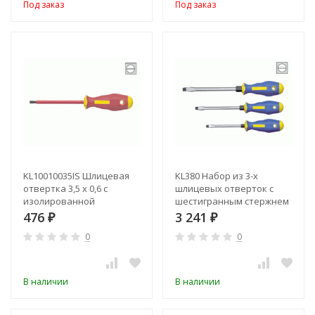
Под заказ
Под заказ
KL10010035IS Шлицевая
KL380 Набор из 3-х
отвертка 3,5 х 0,6 с
шлицевых отверток с
изолированной
шестигранным стержнем
рукояткой (VDE до 1000В)
( 5,5 / 6,5 / 8,0 мм)
476
3 241
₽
₽
0
0
В наличии
В наличии