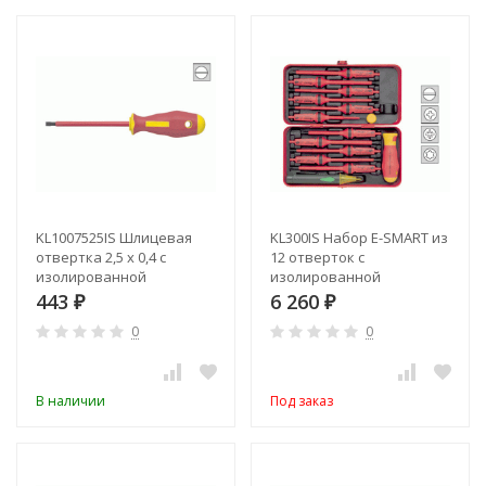
KL1007525IS Шлицевая
KL300IS Набор E-SMART из
отвертка 2,5 х 0,4 с
12 отверток с
изолированной
изолированной
рукояткой (VDE до 1000В)
рукояткой (VDE до 1000В)
443
6 260
₽
₽
в металлическом боксе
0
0
В наличии
Под заказ