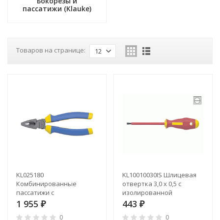
Бокорезы и
пассатижи (Klauke)
Товаров на странице:
12
KL025180
KL10010030IS Шлицевая
Комбинированные
отвертка 3,0 х 0,5 с
пассатижи с
изолированной
увеличенным усилием
рукояткой (VDE до 1000В)
1 955
443
₽
₽
L=180 мм
0
0