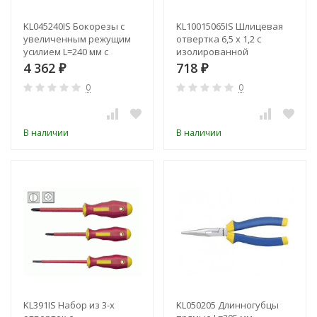
KL045240IS Бокорезы с
KL10015065IS Шлицевая
увеличенным режущим
отвертка 6,5 х 1,2 с
усилием L=240 мм с
изолированной
изолированными
рукояткой (VDE до 1000В)
4 362
718
₽
₽
рукоятками (VDE до
0
0
1000В)
В наличии
В наличии
KL391IS Набор из 3-х
KL050205 Длинногубцы