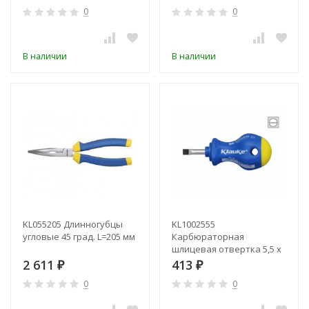
инструментов в
0
0
диэлектрическом
исполнении VDE до 1000В
В наличии
В наличии
KL055205 Длинногубцы
KL1002555
угловые 45 град. L=205 мм
Карбюраторная
шлицевая отвертка 5,5 х
1,0
2 611
413
₽
₽
0
0