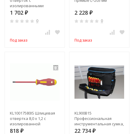
отверток с
прямые L=205 мм
изолированными
рукоятками (VDE до
1 702
2 228
₽
₽
1000В) - PH1 / PH2 / 3,5
0
0
Под заказ
Под заказ
KL10017580IS Шлицевая
KL900B15
отвертка 8,0 х 1,2 с
Профессиональная
изолированной
инструментальная сумка,
рукояткой (VDE до 1000В)
наполнение: 14
818
22 734
₽
₽