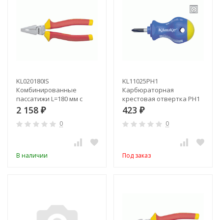
KL020180IS
KL11025PH1
Комбинированные
Карбюраторная
пассатижи L=180 мм с
крестовая отвертка PH1
изол. рукоятками (VDE до
2 158
423
₽
₽
1000В)
0
0
В наличии
Под заказ