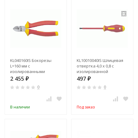
KL040160IS Бокорезы
KL10010040IS Шлицевая
L=160 мм с
отвертка 4,0 х 0,8 с
изолированными
изолированной
рукоятками (VDE до
рукояткой (VDE до 1000В)
2 455
497
₽
₽
1000В)
0
0
В наличии
Под заказ