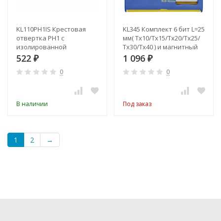
KL110PH1IS Крестовая
KL345 Комплект 6 бит L=25
отвертка PH1 с
мм( Тх10/Тх15/Тх20/Тх25/
изолированной
Тх30/Тх40 ) и магнитный
рукояткой (VDE до 1000В)
битодержатель, артикул
522
1 096
₽
₽
klkKL345
0
0
В наличии
Под заказ
1
2
→